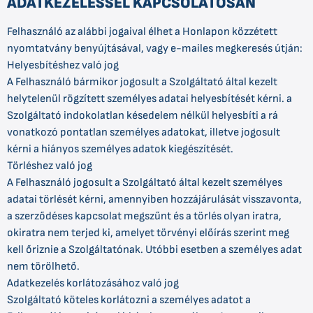
ADATKEZELÉSSEL KAPCSOLATOSAN
Felhasználó az alábbi jogaival élhet a Honlapon közzétett
nyomtatvány benyújtásával, vagy e-mailes megkeresés útján:
Helyesbítéshez való jog
A Felhasználó bármikor jogosult a Szolgáltató által kezelt
helytelenül rögzített személyes adatai helyesbítését kérni. a
Szolgáltató indokolatlan késedelem nélkül helyesbíti a rá
vonatkozó pontatlan személyes adatokat, illetve jogosult
kérni a hiányos személyes adatok kiegészítését.
Törléshez való jog
A Felhasználó jogosult a Szolgáltató által kezelt személyes
adatai törlését kérni, amennyiben hozzájárulását visszavonta,
a szerződéses kapcsolat megszűnt és a törlés olyan iratra,
okiratra nem terjed ki, amelyet törvényi előírás szerint meg
kell őriznie a Szolgáltatónak. Utóbbi esetben a személyes adat
nem törölhető.
Adatkezelés korlátozásához való jog
Szolgáltató köteles korlátozni a személyes adatot a