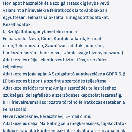
Honlapot használók és a szolgáltatások igénybe vevő,
valamint a hírlevelekre feliratkozók (a továbbiakban
együttesen: Felhasználók) által a megadott adatokat.
Kezelt adatok
I.) Szolgáltatás igénybevétele során a
Felhasználó: Neve, Címe, Kontakt adatok, E-mail
címe, Telefonszáma, Számlázási adatok (adószám,
bankszámlaszám, bank neve, számla, vagy bizonylat száma).
Adatkezelés célja: jelentkezés biztosítása, szerződés
teljesítése.
Adatkezelés jogalapja: A Szolgáltató adatkezelése a GDPR 6. §
(1) bekezdés b) pontja szerint a szerződés teljesítése.
Adatkezelés időtartama: Amíg a szerződés teljesítéséhez
szükséges, de legfeljebb a szerződéses kapcsolat lezárásáig.
II.) Hírlevélre/email sorozatra történő feliratkozás esetében a
Felhasználó:
Neve (vezetéknév, keresztnév), E-mail címe.
Adatkezelés célja: Marketing célú megkeresések, tájékoztatók
küldése az újabb konferenciákról, szolgáltatás színvonalának