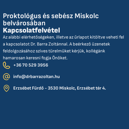
Proktológus és sebész Miskolc
belvárosában
Kapcsolatfelvétel
Az alábbi elérhetőségeken, illetve az űrlapot kitöltve veheti fel
a kapcsolatot Dr. Barra Zoltánnal. A beérkező üzenetek
feldolgozásához szíves türelmüket kérjük, kollégánk
hamarosan keresni fogja Önöket.
+36 70 529 3956
info@drbarrazoltan.hu
Erzsébet Fürdő - 3530 Miskolc, Erzsébet tér 4.