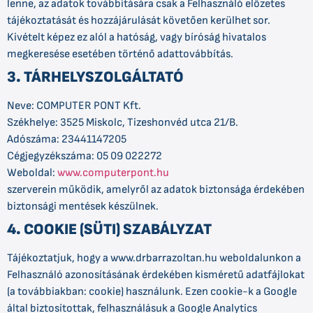
lenne, az adatok továbbítására csak a Felhasználó előzetes
tájékoztatását és hozzájárulását követően kerülhet sor.
Kivételt képez ez alól a hatóság, vagy bíróság hivatalos
megkeresése esetében történő adattovábbítás.
3. TÁRHELYSZOLGÁLTATÓ
Neve: COMPUTER PONT Kft.
Székhelye: 3525 Miskolc, Tizeshonvéd utca 21/B.
Adószáma: 23441147205
Cégjegyzékszáma: 05 09 022272
Weboldal:
www.computerpont.hu
szerverein működik, amelyről az adatok biztonsága érdekében
biztonsági mentések készülnek.
4. COOKIE (SÜTI) SZABÁLYZAT
Tájékoztatjuk, hogy a www.drbarrazoltan.hu weboldalunkon a
Felhasználó azonosításának érdekében kisméretű adatfájlokat
(a továbbiakban: cookie) használunk. Ezen cookie-k a Google
által biztosítottak, felhasználásuk a Google Analytics