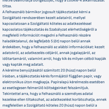
illetve beállíthatja böngészőjét, hogy a cookie-k alkalmazását
tiltsa.
A Felhasználó bármikor jogosult tájékoztatást kérni a
Szolgáltató rendszerében kezelt adatairól, mellyel
kapcsolatosan a Szolgáltató köteles az adatkezeléssel
kapcsolatos tájékoztatás és Szabályzat elérhetőségéről a
megfelelő információt megadni a Felhasználó részére
haladéktalanul, de legfeljebb 5 (öt) napon belül annak
érdekében, hogy a Felhasználó az alábbi információkat: kezelt
adatokról, az adatkezelés céljáról, annak jogalapjáról, az
időtartamáról, valamint arról, hogy kik és milyen célból kapják
vagy kapták meg adatait.
A kérelme benyújtásától számított 20 (húsz) napon belül
írásban, a tájékoztatás kérés formájától függően papír, vagy
elektronikus úton megkapja. Papíralapú kérelmezés esetében
az esetlegesen felmerülő költségeinket felszámítjuk.
Tekintettel arra, hogy a Felhasználó a személyes adatai
kezelése ellen tiltakozhat, az adatkezelést korlátozhatja, ennek
megfelelően a Szolgáltató köteles 20 (húsz) napon belül a