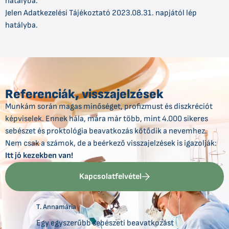
hatályba.
Jelen Adatkezelési Tájékoztató 2023.08.31. napjától lép
hatályba.
Referenciák, visszajelzések
Munkám során magas minőséget, profizmust és diszkréciót
képviselek. Ennek hála, mára már több, mint 4.000 sikeres
sebészet és proktológia beavatkozás kötődik a nevemhez.
Nem csak a számok, de a beérkező visszajelzések is igazolják:
Itt jó kezekben van!
Kapcsolatfelvétel
T. Annamária
Egy egyszerűbb sebészeti beavatkozást