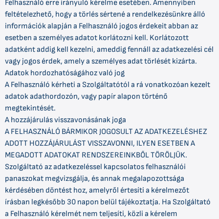
Felhasználó erre irányuló kérelme esetében. Amennyiben
feltételezhető, hogy a törlés sértené a rendelkezésünkre álló
információk alapján a Felhasználó jogos érdekeit abban az
esetben a személyes adatot korlátozni kell. Korlátozott
adatként addig kell kezelni, ameddig fennáll az adatkezelési cél
vagy jogos érdek, amely a személyes adat törlését kizárta.
Adatok hordozhatóságához való jog
A Felhasználó kérheti a Szolgáltatótól a rá vonatkozóan kezelt
adatok adathordozón, vagy papír alapon történő
megtekintését.
A hozzájárulás visszavonásának joga
A FELHASZNÁLÓ BÁRMIKOR JOGOSULT AZ ADATKEZELÉSHEZ
ADOTT HOZZÁJÁRULÁST VISSZAVONNI, ILYEN ESETBEN A
MEGADOTT ADATOKAT RENDSZEREINKBŐL TÖRÖLJÜK.
Szolgáltató az adatkezeléssel kapcsolatos felhasználói
panaszokat megvizsgálja, és annak megalapozottsága
kérdésében döntést hoz, amelyről értesíti a kérelmezőt
írásban legkésőbb 30 napon belül tájékoztatja. Ha Szolgáltató
a Felhasználó kérelmét nem teljesíti, közli a kérelem