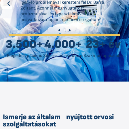
igénylő problémával kerestem fel Dr. Barra
Zoltánt. Azonnal megnyugtatott
profizmusával és tapasztalatával. A
beavatkozás napján már nem is izgultam.
3.500
+
4.000
+
23
+ év
Elégedett páciens
Sikeres beavatkozás
Szakmai tapasztalat
Ismerje az általam nyújtott orvosi
szolgáltatásokat