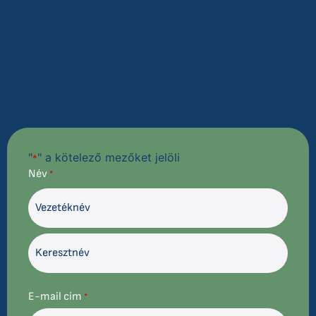
"
" a kötelező mezőket jelöli
*
Név
*
E-mail cím
*