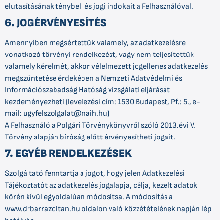
elutasításának ténybeli és jogi indokait a Felhasználóval.
6. JOGÉRVÉNYESÍTÉS
Amennyiben megsértettük valamely, az adatkezelésre
vonatkozó törvényi rendelkezést, vagy nem teljesítettük
valamely kérelmét, akkor vélelmezett jogellenes adatkezelés
megszüntetése érdekében a Nemzeti Adatvédelmi és
Információszabadság Hatóság vizsgálati eljárását
kezdeményezheti (levelezési cím: 1530 Budapest, Pf.: 5., e-
mail: ugyfelszolgalat@naih.hu).
A Felhasználó a Polgári Törvénykönyvről szóló 2013.évi V.
Törvény alapján bíróság előtt érvényesítheti jogait.
7. EGYÉB RENDELKEZÉSEK
Szolgáltató fenntartja a jogot, hogy jelen Adatkezelési
Tájékoztatót az adatkezelés jogalapja, célja, kezelt adatok
körén kívül egyoldalúan módosítsa. A módosítás a
www.drbarrazoltan.hu oldalon való közzétételének napján lép