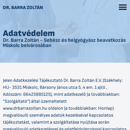
DR. BARRA ZOLTÁN
Adatvédelem
Dr. Barra Zoltán - Sebész és belgyógyász beavatkozás
Miskolc belvárosában
Jelen Adatkezelési Tájékoztató Dr. Barra Zoltán E.V. (Székhely:
HU- 3531 Miskolc, Bársony János utca 5. 4 em. 1 ajtó ,
Adószám: 66425885125), mint adatkezelő (a továbbiakban:
“Szolgáltató”) által üzemeltetett
www.drbarrazoltan.hu oldalon (a továbbiakban: Honlap)
megvalósuló személyes adatok kezelésével kapcsolatos
tájékoztatást, valamint a szolgáltatása nyújtása során
megvalósuló adatkezeléssel és adatfeldolgozással kapcsolatos