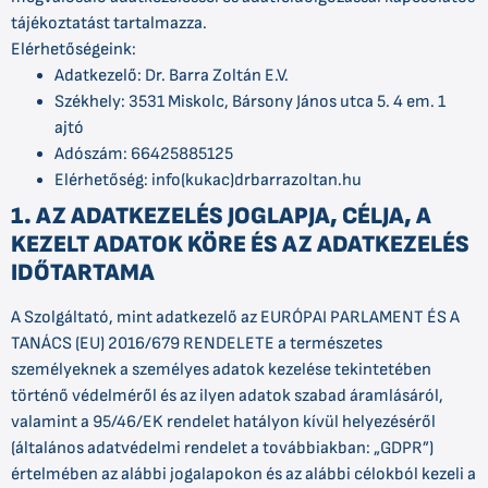
tájékoztatást tartalmazza.
Elérhetőségeink:
Adatkezelő: Dr. Barra Zoltán E.V.
Székhely: 3531 Miskolc, Bársony János utca 5. 4 em. 1
ajtó
Adószám: 66425885125
Elérhetőség: info(kukac)drbarrazoltan.hu
1. AZ ADATKEZELÉS JOGLAPJA, CÉLJA, A
KEZELT ADATOK KÖRE ÉS AZ ADATKEZELÉS
IDŐTARTAMA
A Szolgáltató, mint adatkezelő az EURÓPAI PARLAMENT ÉS A
TANÁCS (EU) 2016/679 RENDELETE a természetes
személyeknek a személyes adatok kezelése tekintetében
történő védelméről és az ilyen adatok szabad áramlásáról,
valamint a 95/46/EK rendelet hatályon kívül helyezéséről
(általános adatvédelmi rendelet a továbbiakban: „GDPR”)
értelmében az alábbi jogalapokon és az alábbi célokból kezeli a